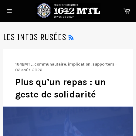
Passer
au
Pa
contenu
Navigation
RSS
LES INFOS RUSÉES
1642MTL
,
communautaire
,
implication
,
supporters
-
02 août, 2026
Plus qu’un repas : un
geste de solidarité