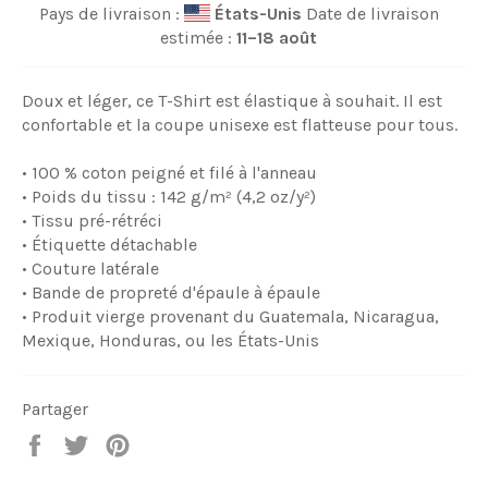
Pays de livraison :
États-Unis
Date de livraison
estimée :
11⁠–18 août
Doux et léger, ce T-Shirt est élastique à souhait. Il est
confortable et la coupe unisexe est flatteuse pour tous.
• 100 % coton peigné et filé à l'anneau
• Poids du tissu : 142 g/m² (4,2 oz/y²)
• Tissu pré-rétréci
• Étiquette détachable
• Couture latérale
• Bande de propreté d'épaule à épaule
• Produit vierge provenant du Guatemala, Nicaragua,
Mexique, Honduras, ou les États-Unis
Partager
Partager
Tweeter
Épingler
sur
sur
sur