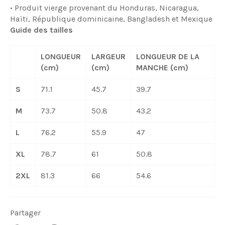
• Produit vierge provenant du Honduras, Nicaragua,
Haïti, République dominicaine, Bangladesh et Mexique
Guide des tailles
LONGUEUR
LARGEUR
LONGUEUR DE LA
(cm)
(cm)
MANCHE (cm)
S
71.1
45.7
39.7
M
73.7
50.8
43.2
L
76.2
55.9
47
XL
78.7
61
50.8
2XL
81.3
66
54.6
Partager