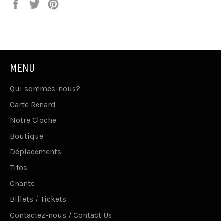
Partager
Tweeter
Épingler
sur
sur
sur
Facebook
Twitter
Pinterest
MENU
Qui sommes-nous?
Carte Renard
Notre Cloche
Boutique
Déplacements
Tifos
Chants
Billets / Tickets
Contactez-nous / Contact Us