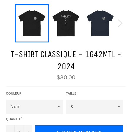
T-SHIRT CLASSIQUE - 1642MTL -
2024
Prix
$30.00
régulier
COULEUR
TAILLE
QUANTITÉ
−
+