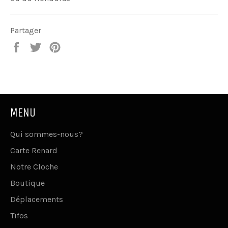
Partager
Partager
Tweeter
Épingler
sur
sur
sur
Facebook
Twitter
Pinterest
MENU
Qui sommes-nous?
Carte Renard
Notre Cloche
Boutique
Déplacements
Tifos