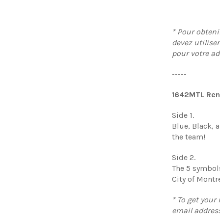
* Pour obten
devez utiliser
pour votre a
-----
1642MTL Ren
Side 1.
Blue, Black, 
the team!
Side 2.
The 5 symbols
City of Montre
* To get you
email addres