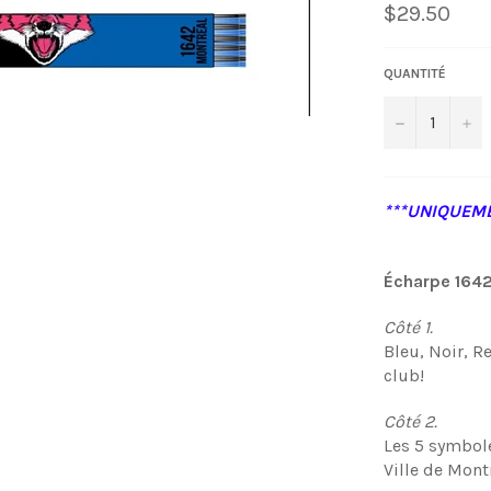
Prix
$29.50
régulier
QUANTITÉ
−
+
***UNIQUEME
Écharpe 164
Côté 1.
Bleu, Noir, R
club!
Côté 2.
Les 5 symbole
Ville de Montr