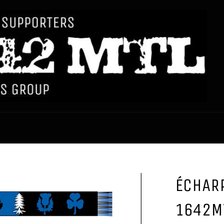
ÉCHARP
1642MT