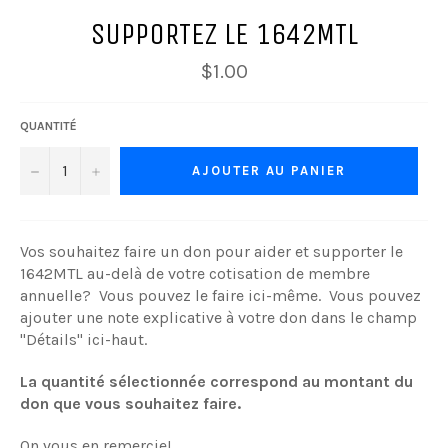
SUPPORTEZ LE 1642MTL
Prix
$1.00
régulier
QUANTITÉ
−
+
AJOUTER AU PANIER
Vos souhaitez faire un don pour aider et supporter le
1642MTL au-delà de votre cotisation de membre
annuelle? Vous pouvez le faire ici-même. Vous pouvez
ajouter une note explicative à votre don dans le champ
"Détails" ici-haut.
La quantité sélectionnée correspond au montant du
don que vous souhaitez faire.
On vous en remercie!