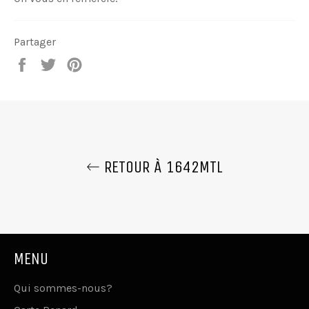
Partager
Partager
Tweeter
Épingler
sur
sur
sur
Facebook
Twitter
Pinterest
RETOUR À 1642MTL
MENU
Qui sommes-nous?